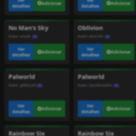
Ver
Ver
Adicionar
Adicionar
detalhes
detalhes
No Man's Sky
Oblivion
Autor:
umutk.
Autor:
aloncifer
Ver
Ver
Adicionar
Adicionar
detalhes
detalhes
Palworld
Palworld
Autor:
gilthecool
Autor:
stackbreadinc
Ver
Ver
Adicionar
Adicionar
detalhes
detalhes
Rainbow Six
Rainbow Six