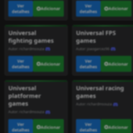
Ver
Ver
Adicionar
Adicionar
detalhes
detalhes
Universal
Universal FPS
fighting games
games
Autor:
richardmsouza
Autor:
joaogarcez96
Ver
Ver
Adicionar
Adicionar
detalhes
detalhes
Universal
Universal racing
platformer
games
games
Autor:
richardmsouza
Autor:
richardmsouza
Ver
Ver
Adicionar
Adicionar
detalhes
detalhes