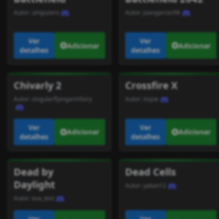
Autor:
uinguzero
Autor:
joaogarcez96
Ver
Ver
Adicionar
Adicionar
detalhes
detalhes
Chivarly 2
Crossfire X
Autor:
singularflyingarmfairy
Autor:
tiojoe
Ver
Ver
Adicionar
Adicionar
detalhes
detalhes
Dead by
Dead Cells
Daylight
Autor:
yakan12
Autor:
eva_test
Ver
Ver