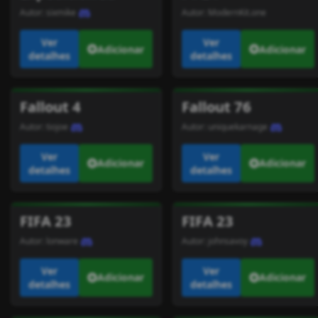
Autor:
sixmike
Autor:
ModernKit.one
Ver
Ver
Adicionar
Adicionar
detalhes
detalhes
Fallout 4
Fallout 76
Autor:
tiojoe
Autor:
uniquekarnage
Ver
Ver
Adicionar
Adicionar
detalhes
detalhes
FIFA 23
FIFA 23
Autor:
lonware
Autor:
johnsavoy
Ver
Ver
Adicionar
Adicionar
detalhes
detalhes