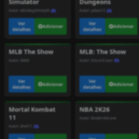
Simulator
Dungeons
Autor:
whiskeyjohnnyoh
Autor:
yakan12
Ver
Ver
Adicionar
Adicionar
detalhes
detalhes
MLB The Show
MLB: The Show
Autor:
dddd
Autor:
Discord user
Ver
Ver
Adicionar
Adicionar
detalhes
detalhes
Mortal Kombat
NBA 2K26
11
Autor:
ModernKit.one
Autor:
dre011