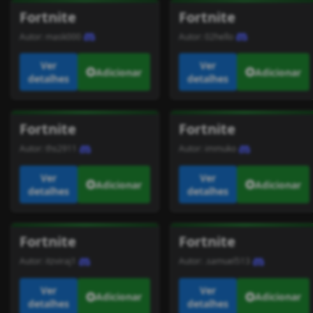
Fortnite
Fortnite
Autor:
mask000
Autor:
02hello
Ver
Ver
Adicionar
Adicionar
detalhes
detalhes
Fortnite
Fortnite
Autor:
ths2911
Autor:
immuko
Ver
Ver
Adicionar
Adicionar
detalhes
detalhes
Fortnite
Fortnite
Autor:
itzviraj1
Autor:
.samuel513
Ver
Ver
Adicionar
Adicionar
detalhes
detalhes