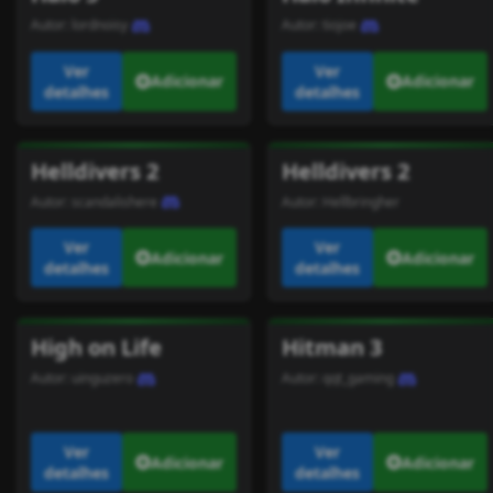
Autor:
lordnoisy
Autor:
tiojoe
Ver
Ver
Adicionar
Adicionar
detalhes
detalhes
Helldivers 2
Helldivers 2
Autor:
scandalishere
Autor:
Hellbringher
Ver
Ver
Adicionar
Adicionar
detalhes
detalhes
High on Life
Hitman 3
Autor:
uinguzero
Autor:
qqt_gaming
Ver
Ver
Adicionar
Adicionar
detalhes
detalhes