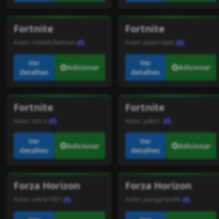
Fortnite
Fortnite
Autor:
miskolcibatman
Autor:
paperclipat
Ver
Ver
Adicionar
Adicionar
detalhes
detalhes
Fortnite
Fortnite
Autor:
ml1.n
Autor:
yukiri1
Ver
Ver
Adicionar
Adicionar
detalhes
detalhes
Forza Horizon
Forza Horizon
Autor:
swirly1007
Autor:
joaogarcez96