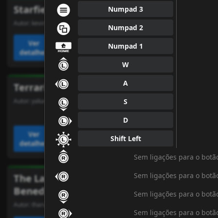
⇻
Starfield
Starfield
Numpad 3
⇺
Autor:
kevinwarrior
Autor:
tiojoe
Numpad 2
⇹
Ver
Ver
Numpad 1
Adicionar
Adicionar
detalhes
detalhes
↾
W
↼
A
Terraria
The Division 2
⇂
S
Autor:
yakan12
Autor:
alendir
⇀
D
↺
Ver
Ver
Shift Left
Adicionar
Adicionar
detalhes
detalhes
↿
Sem ligações para o botã
↽
Sem ligações para o botã
The Last Case of
Valheim
⇃
Benedict Fox
Autor:
akaryder
Sem ligações para o botã
Autor:
thanath05
⇁
Sem ligações para o botã