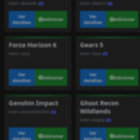
Autor:
alkonostt.
Autor:
yakan12
Ver
Ver
Adicionar
Adicionar
detalhes
detalhes
Forza Horizon 6
Gears 5
Autor:
sassy
Autor:
tiojoe
Ver
Ver
Adicionar
Adicionar
detalhes
detalhes
Genshin Impact
Ghost Recon
Wildlands
Autor:
pauloooooo2542
Autor:
peqgeg
Ver
Ver
Adicionar
Adicionar
detalhes
detalhes