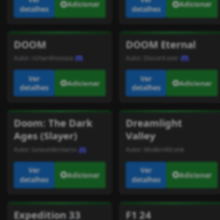
Adicionar
Adicionar
detalhes
detalhes
DOOM
DOOM Eternal
Autor:
richardmsouza
Autor:
Discord user
Ver
Ver
Adicionar
Adicionar
detalhes
detalhes
Doom: The Dark
Dreamlight
Ages (Slayer)
Valley
Autor:
lunaunderstarss
Autor:
ModernKit.one
Ver
Ver
Adicionar
Adicionar
detalhes
detalhes
Expedition 33
F1 24