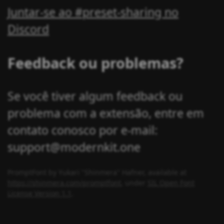
Juntar-se ao #preset-sharing no
Discord
Feedback ou problemas?
Se você tiver algum feedback ou
problema com a extensão, entre em
contato conosco por e-mail:
support@modernkit.one
PromptFont by Yukari "Shinmera" Hafner, available at
https://shinmera.com/promptfont
, under
SIL Open Font
License Version 1.1
.