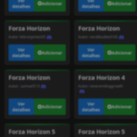
Ver
Ver
Adicionar
Adicionar
detalhes
detalhes
Forza Horizon
Forza Horizon
Autor:
lebronjames05
Autor:
nerddoubled100
Ver
Ver
Adicionar
Adicionar
detalhes
detalhes
Forza Horizon
Forza Horizon 4
Autor:
.samuel513
Autor:
neverendinggrowth
Ver
Ver
Adicionar
Adicionar
detalhes
detalhes
Forza Horizon 5
Forza Horizon 5