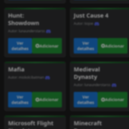
Hunt:
Just Cause 4
Showdown
Autor:
tiojoe
Autor:
lunaunderstarss
Ver
Ver
Adicionar
Adicionar
detalhes
detalhes
Mafia
Medieval
Dynasty
Autor:
miskolcibatman
Autor:
lunaunderstarss
Ver
Ver
Adicionar
Adicionar
detalhes
detalhes
Microsoft Flight
Minecraft