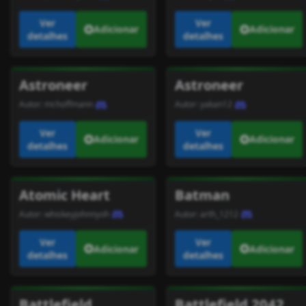
Ver
Ver
Adicionar
Adicionar
detalhes
detalhes
Astroneer
Astroneer
Autor:
mr.hoffmann
Autor:
yakan12
Ver
Ver
Adicionar
Adicionar
detalhes
detalhes
Atomic Heart
Batman
Autor:
whiskeyjohnnyoh
Autor:
arth_1212
Ver
Ver
Adicionar
Adicionar
detalhes
detalhes
Battlefield
Battlefield 2042