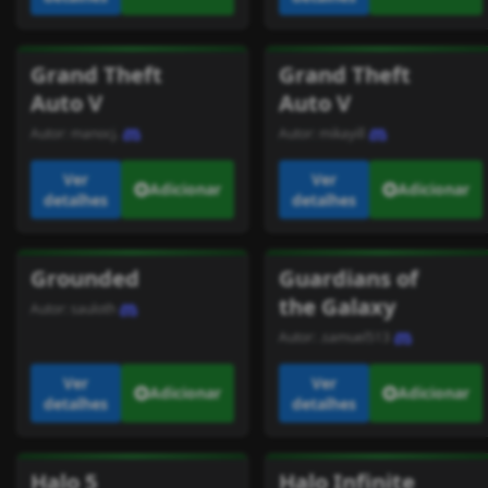
Grand Theft
Grand Theft
Auto V
Auto V
Autor:
manocj.
Autor:
mikayill
Ver
Ver
Adicionar
Adicionar
detalhes
detalhes
Grounded
Guardians of
the Galaxy
Autor:
sauloth
Autor:
.samuel513
Ver
Ver
Adicionar
Adicionar
detalhes
detalhes
Halo 5
Halo Infinite