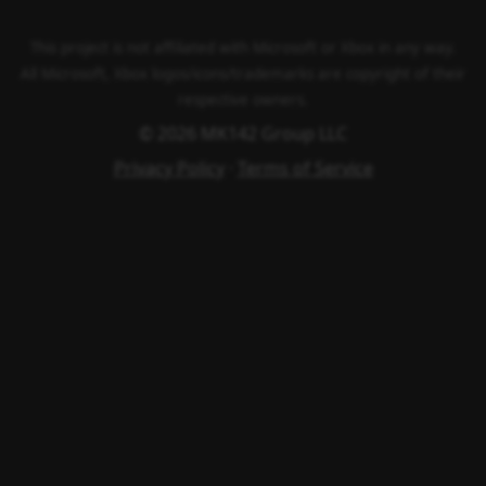
This project is not affiliated with Microsoft or Xbox in any way.
All Microsoft, Xbox logos/icons/trademarks are copyright of their
respective owners.
© 2026 MK142 Group LLC
Privacy Policy
·
Terms of Service