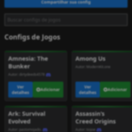
Compartilhar sua config
Configs de Jogos
Amnesia: The
Among Us
Bunker
Autor:
ModernKit.one
Autor:
dirtydeeds4578
Ver
Ver
Adicionar
Adicionar
detalhes
detalhes
Ark: Survival
Assassin's
Evolved
Creed Origins
Autor:
pastomojado.
Autor:
tiojoe