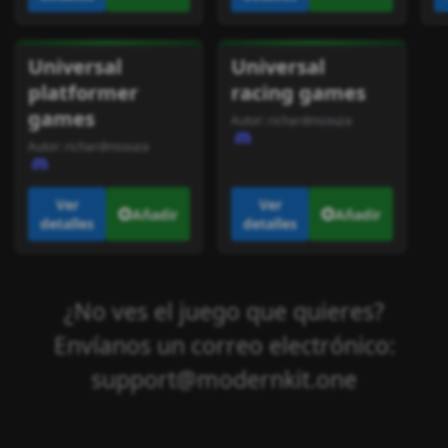
Universal
Universal
platformer
racing games
games
Autor:
richardmsouza
Autor:
richardmsouza
Ver
Ver
Añadir
Añadir
detalles
detalles
¿No ves el juego que quieres?
Envíanos un correo electrónico:
support@modernkit.one