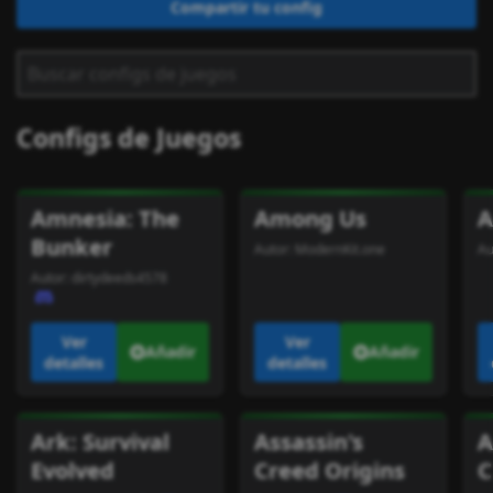
Compartir tu config
Configs de Juegos
Amnesia: The
Among Us
A
Bunker
Autor:
ModernKit.one
Au
Autor:
dirtydeeds4578
Ver
Ver
Añadir
Añadir
detalles
detalles
Ark: Survival
Assassin's
A
Evolved
Creed Origins
C