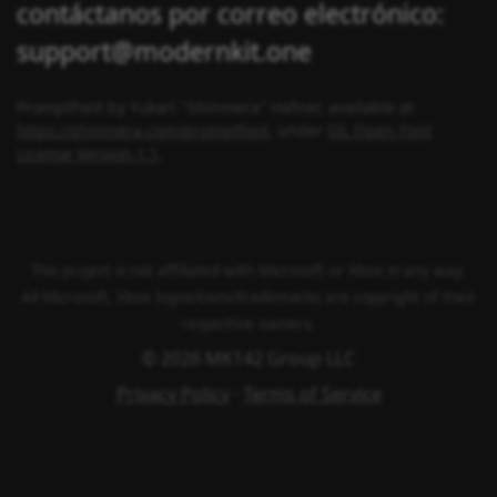
contáctanos por correo electrónico:
support@modernkit.one
PromptFont by Yukari "Shinmera" Hafner, available at
https://shinmera.com/promptfont
, under
SIL Open Font
License Version 1.1
.
This project is not affiliated with Microsoft or Xbox in any way.
All Microsoft, Xbox logos/icons/trademarks are copyright of their
respective owners.
© 2026 MK142 Group LLC
Privacy Policy
·
Terms of Service