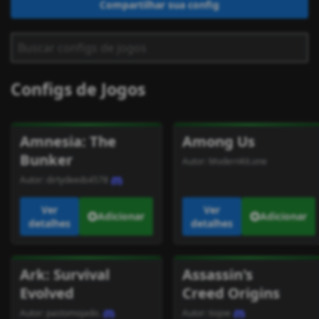
Compartilhar sua config
Configs de Jogos
Amnesia: The
Among Us
Bunker
Autor:
ModernKit.one
Autor:
dirtydeeds4578
Ver
Ver
Adicionar
Adicionar
detalhes
detalhes
Ark: Survival
Assassin's
Evolved
Creed Origins
Autor:
pastomojado.
Autor:
tiojoe