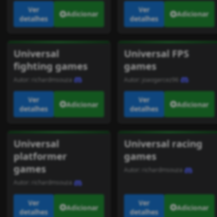
Ver
Ver
Adicionar
Adicionar
detalhes
detalhes
Universal
Universal FPS
fighting games
games
Autor:
richardmsouza
Autor:
joaogarcez96
Ver
Ver
Adicionar
Adicionar
detalhes
detalhes
Universal
Universal racing
platformer
games
games
Autor:
richardmsouza
Autor:
richardmsouza
Ver
Ver
Adicionar
Adicionar
detalhes
detalhes