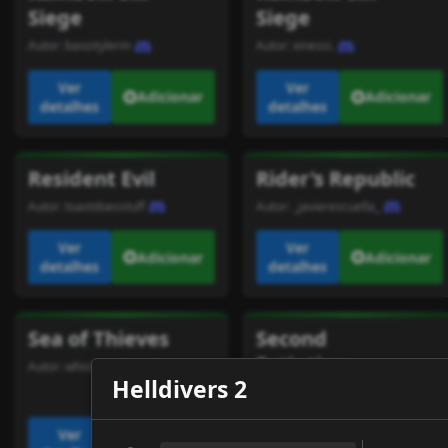
Siege
Siege
Autor:
baozitylerm
Autor:
xinessi.
Ver
Ver
Adicionar
Adicionar
detalhes
detalhes
Resident Evil
Rider's Republic
Autor:
toastdoesstuff
Autor:
_javierescuella_
Ver
Ver
Adicionar
Adicionar
detalhes
detalhes
Sea of Thieves
Second
Extintion
Autor:
whiskeyjohnnyoh
Helldivers 2
Autor:
tiojoe
Ver
Ver
Adicionar
Adicionar