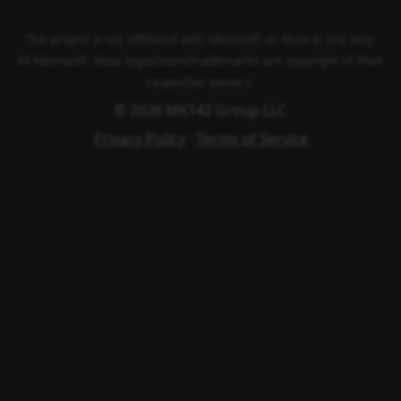
This project is not affiliated with Microsoft or Xbox in any way.
All Microsoft, Xbox logos/icons/trademarks are copyright of their
respective owners.
© 2026 MK142 Group LLC
Privacy Policy
·
Terms of Service