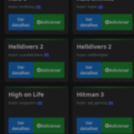
Autor:
lordnoisy
Autor:
tiojoe
Ver
Ver
Adicionar
Adicionar
detalhes
detalhes
Helldivers 2
Helldivers 2
Autor:
scandalishere
Autor:
Hellbringher
Ver
Ver
Adicionar
Adicionar
detalhes
detalhes
High on Life
Hitman 3
Autor:
uinguzero
Autor:
qqt_gaming
Ver
Ver
Adicionar
Adicionar
detalhes
detalhes