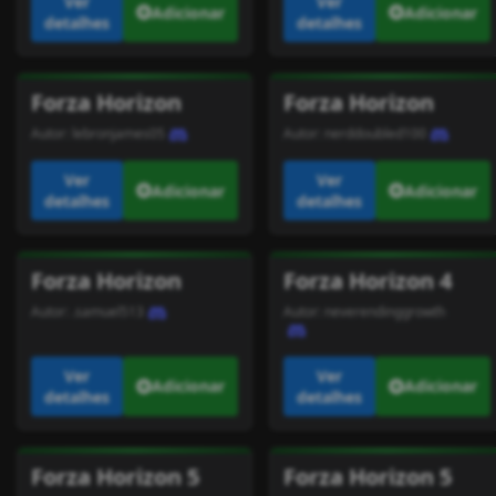
Ver
Ver
Adicionar
Adicionar
detalhes
detalhes
Forza Horizon
Forza Horizon
Autor:
lebronjames05
Autor:
nerddoubled100
Ver
Ver
Adicionar
Adicionar
detalhes
detalhes
Forza Horizon
Forza Horizon 4
Autor:
.samuel513
Autor:
neverendinggrowth
Ver
Ver
Adicionar
Adicionar
detalhes
detalhes
Forza Horizon 5
Forza Horizon 5