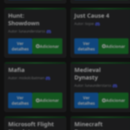
Hunt:
Just Cause 4
Showdown
Autor:
tiojoe
Autor:
lunaunderstarss
Ver
Ver
Adicionar
Adicionar
detalhes
detalhes
Mafia
Medieval
Dynasty
Autor:
miskolcibatman
Autor:
lunaunderstarss
Ver
Ver
Adicionar
Adicionar
detalhes
detalhes
Microsoft Flight
Minecraft