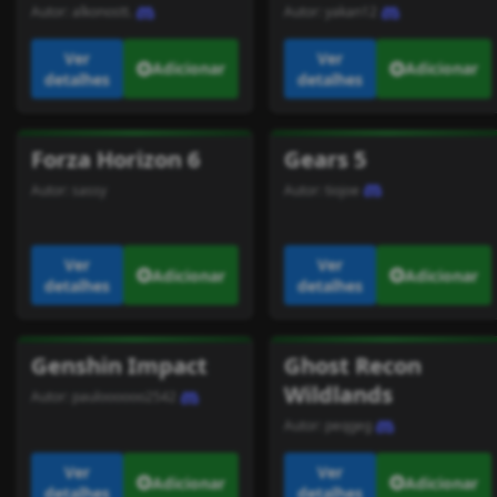
Autor:
alkonostt.
Autor:
yakan12
Ver
Ver
Adicionar
Adicionar
detalhes
detalhes
Forza Horizon 6
Gears 5
Autor:
sassy
Autor:
tiojoe
Ver
Ver
Adicionar
Adicionar
detalhes
detalhes
Genshin Impact
Ghost Recon
Wildlands
Autor:
pauloooooo2542
Autor:
peqgeg
Ver
Ver
Adicionar
Adicionar
detalhes
detalhes