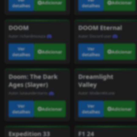
Adicionar
Adicionar
detalhes
detalhes
DOOM
DOOM Eternal
Autor:
richardmsouza
Autor:
Discord user
Ver
Ver
Adicionar
Adicionar
detalhes
detalhes
Doom: The Dark
Dreamlight
Ages (Slayer)
Valley
Autor:
lunaunderstarss
Autor:
ModernKit.one
Ver
Ver
Adicionar
Adicionar
detalhes
detalhes
Expedition 33
F1 24