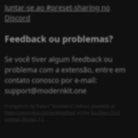
Juntar-se ao #preset-sharing no
Discord
Feedback ou problemas?
Se você tiver algum feedback ou
problema com a extensão, entre em
contato conosco por e-mail:
support@modernkit.one
PromptFont by Yukari "Shinmera" Hafner, available at
https://shinmera.com/promptfont
, under
SIL Open Font
License Version 1.1
.