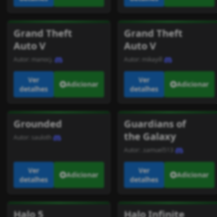
Grand Theft
Grand Theft
Auto V
Auto V
Autor:
manocj.
Autor:
mikayill
Ver
Ver
Adicionar
Adicionar
detalhes
detalhes
Grounded
Guardians of
the Galaxy
Autor:
sauloth
Autor:
.samuel513
Ver
Ver
Adicionar
Adicionar
detalhes
detalhes
Halo 5
Halo Infinite