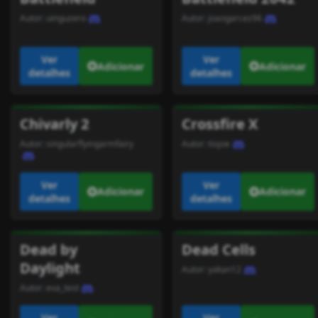
Autor:
uinguzero
Autor:
joaogarcez96
Ver
Ver
Adicionar
Adicionar
detalhes
detalhes
Chivarly 2
Crossfire X
Autor:
singularflyingarmfairy
Autor:
tiojoe
Ver
Ver
Adicionar
Adicionar
detalhes
detalhes
Dead by
Dead Cells
Daylight
Autor:
yakan12
Autor:
eva_test
Ver
Ver