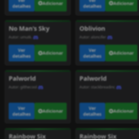
Ver
Ver
Adicionar
Adicionar
detalhes
detalhes
No Man's Sky
Oblivion
Autor:
umutk.
Autor:
aloncifer
Ver
Ver
Adicionar
Adicionar
detalhes
detalhes
Palworld
Palworld
Autor:
gilthecool
Autor:
stackbreadinc
Ver
Ver
Adicionar
Adicionar
detalhes
detalhes
Rainbow Six
Rainbow Six