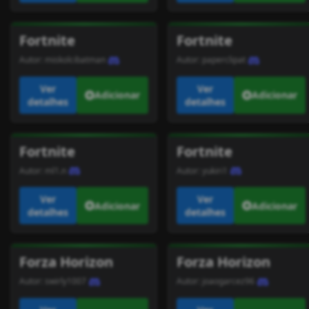
Fortnite
Fortnite
Autor:
miskolcibatman
Autor:
paperclipat
Ver
Ver
Adicionar
Adicionar
detalhes
detalhes
Fortnite
Fortnite
Autor:
ml1.n
Autor:
yukiri1
Ver
Ver
Adicionar
Adicionar
detalhes
detalhes
Forza Horizon
Forza Horizon
Autor:
swirly1007
Autor:
joaogarcez96