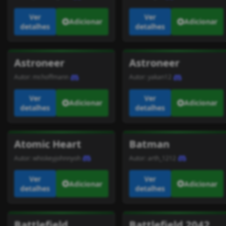
Ver
Ver
Adicionar
Adicionar
detalhes
detalhes
Astroneer
Astroneer
Autor:
mr.hoffmann
Autor:
yakan12
Ver
Ver
Adicionar
Adicionar
detalhes
detalhes
Atomic Heart
Batman
Autor:
whiskeyjohnnyoh
Autor:
arth_1212
Ver
Ver
Adicionar
Adicionar
detalhes
detalhes
Battlefield
Battlefield 2042