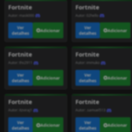
Fortnite
Fortnite
Autor:
mask000
Autor:
02hello
Ver
Ver
Adicionar
Adicionar
detalhes
detalhes
Fortnite
Fortnite
Autor:
ths2911
Autor:
immuko
Ver
Ver
Adicionar
Adicionar
detalhes
detalhes
Fortnite
Fortnite
Autor:
itzviraj1
Autor:
.samuel513
Ver
Ver
Adicionar
Adicionar
detalhes
detalhes