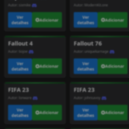
Autor:
sixmike
Autor:
ModernKit.one
Ver
Ver
Adicionar
Adicionar
detalhes
detalhes
Fallout 4
Fallout 76
Autor:
tiojoe
Autor:
uniquekarnage
Ver
Ver
Adicionar
Adicionar
detalhes
detalhes
FIFA 23
FIFA 23
Autor:
lonware
Autor:
johnsavoy
Ver
Ver
Adicionar
Adicionar
detalhes
detalhes