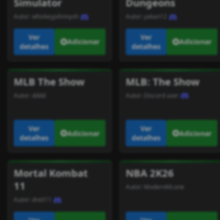
Simulator
Dungeons
Autor:
whiskeyjohnnyoh
Autor:
yakan12
Ver
Ver
Adicionar
Adicionar
detalhes
detalhes
MLB The Show
MLB: The Show
Autor:
dddd
Autor:
Discord user
Ver
Ver
Adicionar
Adicionar
detalhes
detalhes
Mortal Kombat
NBA 2K26
11
Autor:
ModernKit.one
Autor:
dre011