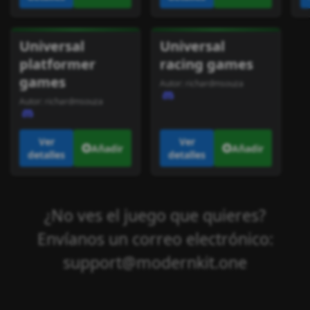
Universal
Universal
platformer
racing games
games
Autor:
richardmsouza
Autor:
richardmsouza
Ver
Ver
Añadir
Añadir
detalles
detalles
¿No ves el juego que quieres?
Envíanos un correo electrónico:
support@modernkit.one