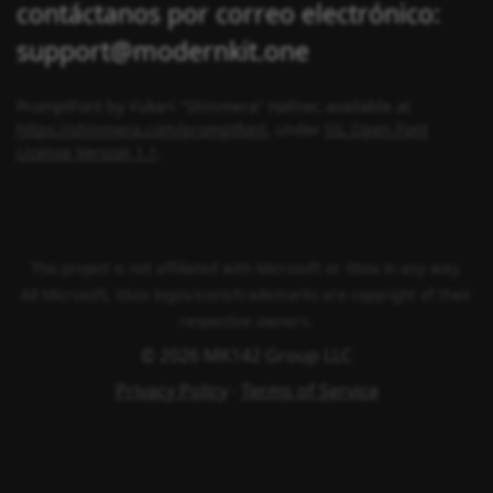
contáctanos por correo electrónico:
support@modernkit.one
PromptFont by Yukari "Shinmera" Hafner, available at
https://shinmera.com/promptfont
, under
SIL Open Font
License Version 1.1
.
This project is not affiliated with Microsoft or Xbox in any way.
All Microsoft, Xbox logos/icons/trademarks are copyright of their
respective owners.
© 2026 MK142 Group LLC
Privacy Policy
·
Terms of Service