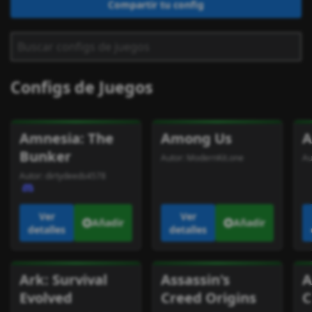
Compartir tu config
Configs de Juegos
Amnesia: The
Among Us
A
Bunker
Autor:
ModernKit.one
Au
Autor:
dirtydeeds4578
Ver
Ver
Añadir
Añadir
detalles
detalles
Ark: Survival
Assassin's
A
Evolved
Creed Origins
C