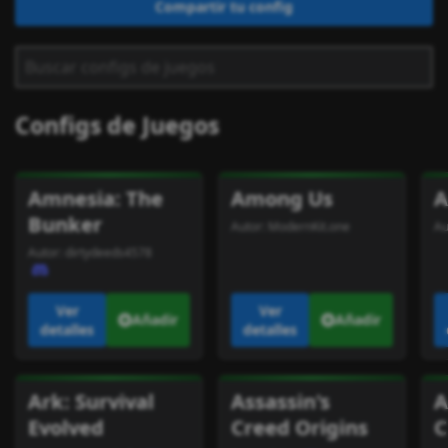
Compartir tu config
Configs de Juegos
Amnesia: The
Among Us
A
Bunker
Autor:
ModernKit.one
Au
Autor:
dirtydeeds4578
Ver
Ver
Añadir
Añadir
detalles
detalles
Ark: Survival
Assassin's
A
Evolved
Creed Origins
C