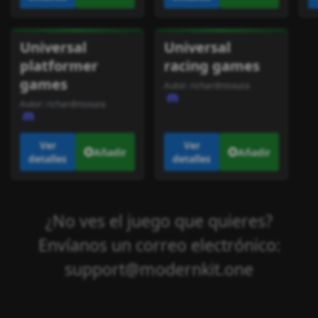
Universal
Universal
platformer
racing games
games
Autor:
richardmsouza
Autor:
richardmsouza
Ver
Ver
Añadir
Añadir
detalles
detalles
¿No ves el juego que quieres?
Envíanos un correo electrónico:
support@modernkit.one