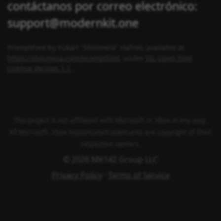
contáctanos por correo electrónico:
support@modernkit.one
PromptFont by Yukari "Shinmera" Hafner, available at
https://shinmera.com/promptfont
, under
SIL Open Font
License Version 1.1
.
This project is not affiliated with Microsoft or Xbox in any way.
All Microsoft, Xbox logos/icons/trademarks are copyright of their
respective owners.
© 2026 MK142 Group LLC
Privacy Policy
·
Terms of Service