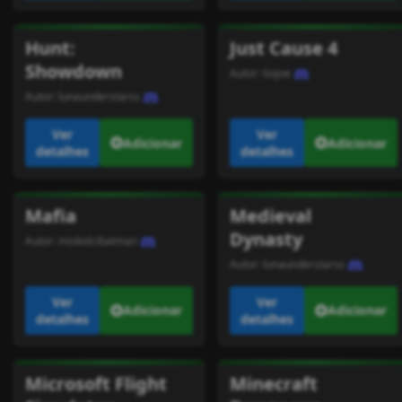
Hunt:
Just Cause 4
Showdown
Autor:
tiojoe
Autor:
lunaunderstarss
Ver
Ver
Adicionar
Adicionar
detalhes
detalhes
Mafia
Medieval
Dynasty
Autor:
miskolcibatman
Autor:
lunaunderstarss
Ver
Ver
Adicionar
Adicionar
detalhes
detalhes
Microsoft Flight
Minecraft