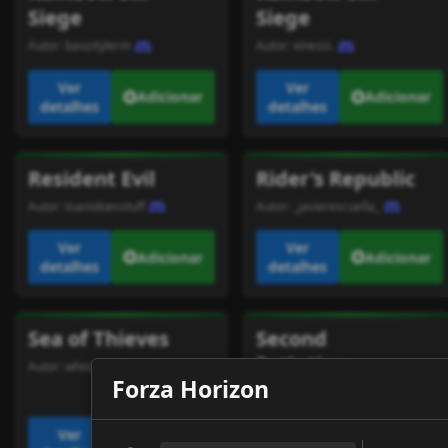
Siege
Siege
Autor:
baozitylerm
Autor:
xinessi.
Ver
Ver
Adicionar
Adicionar
detalhes
detalhes
Resident Evil
Rider's Republic
Autor:
toastdoesstuff
Autor:
_javierescuella_
Ver
Ver
Adicionar
Adicionar
detalhes
detalhes
Sea of Thieves
Second
Extintion
Autor:
whiskeyjohnnyoh
Forza Horizon
Autor:
tiojoe
Ver
Ver
Adicionar
Adicionar