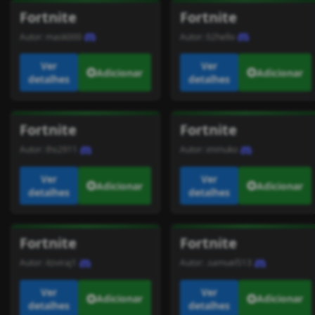
Fortnite
Fortnite
Autor:
mask000
Autor:
02hello
Ver
Ver
Adicionar
Adicionar
detalhes
detalhes
Fortnite
Fortnite
Autor:
ths2911
Autor:
immuko
Ver
Ver
Adicionar
Adicionar
detalhes
detalhes
Fortnite
Fortnite
Autor:
itzviraj1
Autor:
.samuel513
Ver
Ver
Adicionar
Adicionar
detalhes
detalhes