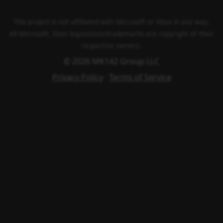
This project is not affiliated with Microsoft or Xbox in any way.
All Microsoft, Xbox logos/icons/trademarks are copyright of their
respective owners.
© 2026 MK142 Group LLC
Privacy Policy
·
Terms of Service