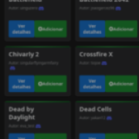
Autor:
uinguzero
Autor:
joaogarcez96
Ver
Ver
Adicionar
Adicionar
detalhes
detalhes
Chivarly 2
Crossfire X
Autor:
singularflyingarmfairy
Autor:
tiojoe
Ver
Ver
Adicionar
Adicionar
detalhes
detalhes
Dead by
Dead Cells
Daylight
Autor:
yakan12
Autor:
eva_test
Ver
Ver