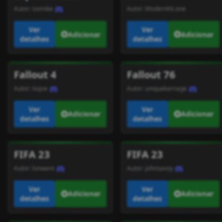
Autor:
sixmike
Autor:
ModernKit.one
Ver
Ver
Adicionar
Adicionar
detalhes
detalhes
Fallout 4
Fallout 76
Autor:
tiojoe
Autor:
uniquekarnage
Ver
Ver
Adicionar
Adicionar
detalhes
detalhes
FIFA 23
FIFA 23
Autor:
lonware
Autor:
johnsavoy
Ver
Ver
Adicionar
Adicionar
detalhes
detalhes