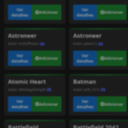
Ver
Ver
Adicionar
Adicionar
detalhes
detalhes
Astroneer
Astroneer
Autor:
mr.hoffmann
Autor:
yakan12
Ver
Ver
Adicionar
Adicionar
detalhes
detalhes
Atomic Heart
Batman
Autor:
whiskeyjohnnyoh
Autor:
arth_1212
Ver
Ver
Adicionar
Adicionar
detalhes
detalhes
Battlefield
Battlefield 2042