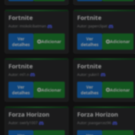
Fortnite
Fortnite
Autor:
miskolcibatman
Autor:
paperclipat
Ver
Ver
Adicionar
Adicionar
detalhes
detalhes
Fortnite
Fortnite
Autor:
ml1.n
Autor:
yukiri1
Ver
Ver
Adicionar
Adicionar
detalhes
detalhes
Forza Horizon
Forza Horizon
Autor:
swirly1007
Autor:
joaogarcez96