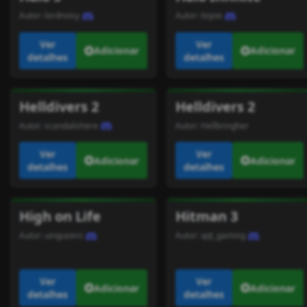
Autor:
lordnoisy
Autor:
tiojoe
Ver
Ver
Adicionar
Adicionar
detalhes
detalhes
Helldivers 2
Helldivers 2
Autor:
scandalishere
Autor:
Hellbringher
Ver
Ver
Adicionar
Adicionar
detalhes
detalhes
High on Life
Hitman 3
Autor:
uinguzero
Autor:
qqt_gaming
Ver
Ver
Adicionar
Adicionar
detalhes
detalhes