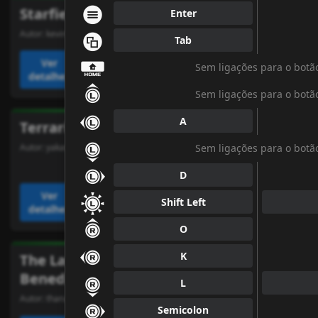
⇻
Starfield
Starfield
Enter
⇺
Autor:
kevinwarrior
Autor:
tiojoe
Tab
⇹
Ver
Ver
Sem ligações para o botã
Adicionar
Adicionar
detalhes
detalhes
↾
Sem ligações para o botã
↼
A
Terraria
The Division 2
⇂
Sem ligações para o botã
Autor:
yakan12
Autor:
alendir
⇀
D
↺
Ver
Ver
Shift Left
Adicionar
Adicionar
detalhes
detalhes
↿
O
↽
K
The Last Case of
Valheim
⇃
Benedict Fox
Autor:
akaryder
L
Autor:
thanath05
⇁
Semicolon