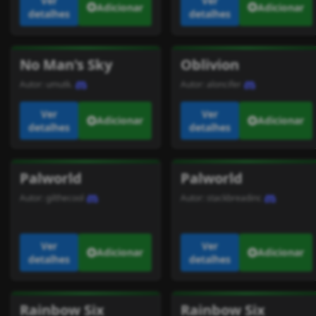
Ver
Ver
Adicionar
Adicionar
detalhes
detalhes
No Man's Sky
Oblivion
Autor:
umutk.
Autor:
aloncifer
Ver
Ver
Adicionar
Adicionar
detalhes
detalhes
Palworld
Palworld
Autor:
gilthecool
Autor:
stackbreadinc
Ver
Ver
Adicionar
Adicionar
detalhes
detalhes
Rainbow Six
Rainbow Six