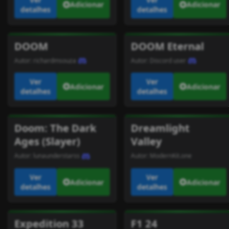
Adicionar
Adicionar
detalhes
detalhes
DOOM
DOOM Eternal
Autor:
richardmsouza
Autor:
Discord user
Ver
Ver
Adicionar
Adicionar
detalhes
detalhes
Doom: The Dark
Dreamlight
Ages (Slayer)
Valley
Autor:
lunaunderstarss
Autor:
ModernKit.one
Ver
Ver
Adicionar
Adicionar
detalhes
detalhes
Expedition 33
F1 24