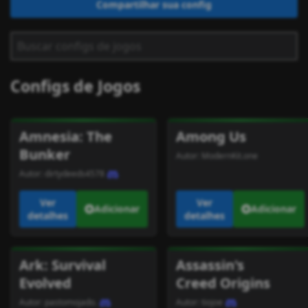
Compartilhar sua config
Configs de Jogos
Amnesia: The
Among Us
Bunker
Autor:
ModernKit.one
Autor:
dirtydeeds4578
Ver
Ver
Adicionar
Adicionar
detalhes
detalhes
Ark: Survival
Assassin's
Evolved
Creed Origins
Autor:
pastomojado.
Autor:
tiojoe