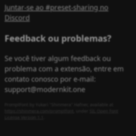
Juntar-se ao #preset-sharing no
Discord
Feedback ou problemas?
Se você tiver algum feedback ou
problema com a extensão, entre em
contato conosco por e-mail:
support@modernkit.one
PromptFont by Yukari "Shinmera" Hafner, available at
https://shinmera.com/promptfont
, under
SIL Open Font
License Version 1.1
.