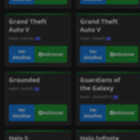
Grand Theft
Grand Theft
Auto V
Auto V
Autor:
manocj.
Autor:
mikayill
Ver
Ver
Adicionar
Adicionar
detalhes
detalhes
Grounded
Guardians of
the Galaxy
Autor:
sauloth
Autor:
.samuel513
Ver
Ver
Adicionar
Adicionar
detalhes
detalhes
Halo 5
Halo Infinite