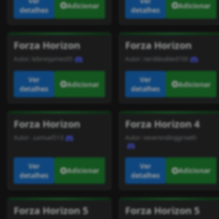
Ver
Ver
Adicionar
Adicionar
detalhes
detalhes
Forza Horizon
Forza Horizon
Autor:
lebronjames05
Autor:
nerddoubled100
Ver
Ver
Adicionar
Adicionar
detalhes
detalhes
Forza Horizon
Forza Horizon 4
Autor:
.samuel513
Autor:
neverendinggrowth
Ver
Ver
Adicionar
Adicionar
detalhes
detalhes
Forza Horizon 5
Forza Horizon 5