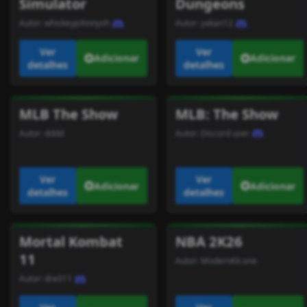
Simulator
Dungeons
Autor:
whiskeyjohnnyoh
Autor:
yakan12
Ver
Ver
Adicionar
Adicionar
detalhes
detalhes
MLB The Show
MLB: The Show
Autor:
dddd
Autor:
Discord user
Ver
Ver
Adicionar
Adicionar
detalhes
detalhes
Mortal Kombat
NBA 2K26
11
Autor:
ModernKit.one
Autor:
dre011