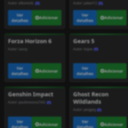
Autor:
alkonostt.
Autor:
yakan12
Ver
Ver
Adicionar
Adicionar
detalhes
detalhes
Forza Horizon 6
Gears 5
Autor:
sassy
Autor:
tiojoe
Ver
Ver
Adicionar
Adicionar
detalhes
detalhes
Genshin Impact
Ghost Recon
Wildlands
Autor:
pauloooooo2542
Autor:
peqgeg
Ver
Ver
Adicionar
Adicionar
detalhes
detalhes