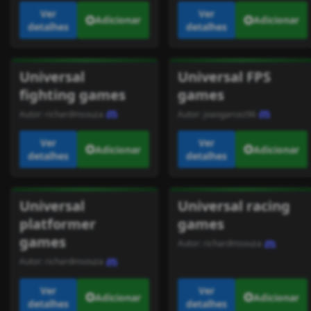
Ver
Ver
Adicionar
Adicionar
detalhes
detalhes
Universal
Universal FPS
fighting games
games
Autor:
richardmsouza
Autor:
joaogarcez96
Ver
Ver
Adicionar
Adicionar
detalhes
detalhes
Universal
Universal racing
platformer
games
games
Autor:
richardmsouza
Autor:
richardmsouza
Ver
Ver
Adicionar
Adicionar
detalhes
detalhes