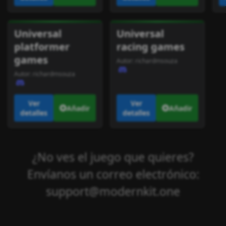
Universal
Universal
platformer
racing games
games
Autor:
richardmsouza
Autor:
richardmsouza
Ver
Ver
Añadir
Añadir
detalles
detalles
¿No ves el juego que quieres?
Envíanos un correo electrónico:
support@modernkit.one