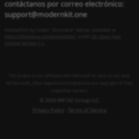
contáctanos por correo electrónico:
support@modernkit.one
PromptFont by Yukari "Shinmera" Hafner, available at
https://shinmera.com/promptfont
, under
SIL Open Font
License Version 1.1
.
This project is not affiliated with Microsoft or Xbox in any way.
All Microsoft, Xbox logos/icons/trademarks are copyright of their
respective owners.
© 2026 MK142 Group LLC
Privacy Policy
·
Terms of Service