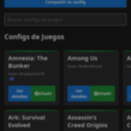
Compartir tu config
Configs de Juegos
Amnesia: The
Among Us
A
Bunker
Autor:
ModernKit.one
Au
Autor:
dirtydeeds4578
Ver
Ver
Añadir
Añadir
detalles
detalles
Ark: Survival
Assassin's
A
Evolved
Creed Origins
C