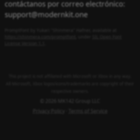
contáctanos por correo electrónico:
support@modernkit.one
PromptFont by Yukari "Shinmera" Hafner, available at
https://shinmera.com/promptfont
, under
SIL Open Font
License Version 1.1
.
This project is not affiliated with Microsoft or Xbox in any way.
All Microsoft, Xbox logos/icons/trademarks are copyright of their
respective owners.
© 2026 MK142 Group LLC
Privacy Policy
·
Terms of Service