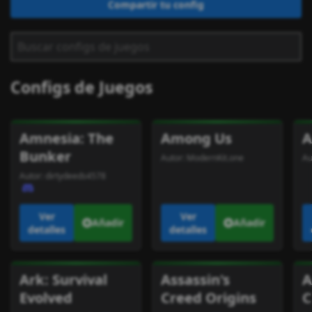
Compartir tu config
Configs de Juegos
Amnesia: The
Among Us
A
Bunker
Autor:
ModernKit.one
Au
Autor:
dirtydeeds4578
Ver
Ver
Añadir
Añadir
detalles
detalles
Ark: Survival
Assassin's
A
Evolved
Creed Origins
C