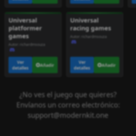
Universal
Universal
platformer
racing games
games
Autor:
richardmsouza
Autor:
richardmsouza
Ver
Ver
Añadir
Añadir
detalles
detalles
¿No ves el juego que quieres?
Envíanos un correo electrónico:
support@modernkit.one