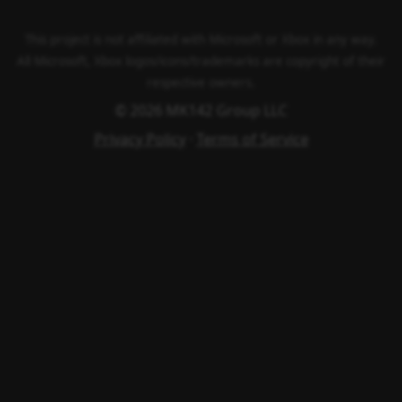
This project is not affiliated with Microsoft or Xbox in any way.
All Microsoft, Xbox logos/icons/trademarks are copyright of their
respective owners.
© 2026 MK142 Group LLC
Privacy Policy
·
Terms of Service