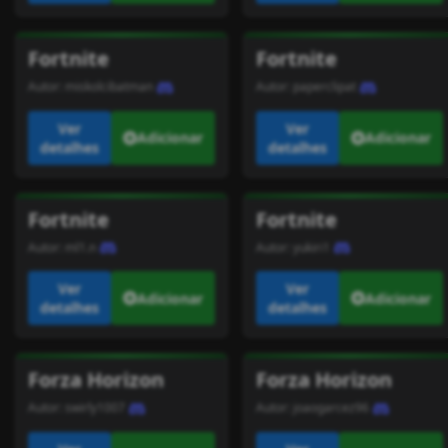
Fortnite
Fortnite
Autor:
miskolcibatman
Autor:
paperclipat
Ver
Ver
Adicionar
Adicionar
detalhes
detalhes
Fortnite
Fortnite
Autor:
ml1.n
Autor:
yukiri1
Ver
Ver
Adicionar
Adicionar
detalhes
detalhes
Forza Horizon
Forza Horizon
Autor:
swirly1007
Autor:
joaogarcez96