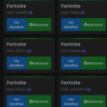
Fortnite
Fortnite
Autor:
mask000
Autor:
02hello
Ver
Ver
Adicionar
Adicionar
detalhes
detalhes
Fortnite
Fortnite
Autor:
ths2911
Autor:
immuko
Ver
Ver
Adicionar
Adicionar
detalhes
detalhes
Fortnite
Fortnite
Autor:
itzviraj1
Autor:
.samuel513
Ver
Ver
Adicionar
Adicionar
detalhes
detalhes