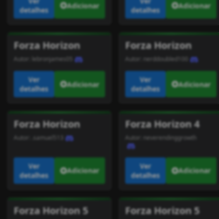
Ver
Ver
Adicionar
Adicionar
detalhes
detalhes
Forza Horizon
Forza Horizon
Autor:
lebronjames05
Autor:
nerddoubled100
Ver
Ver
Adicionar
Adicionar
detalhes
detalhes
Forza Horizon
Forza Horizon 4
Autor:
.samuel513
Autor:
neverendinggrowth
Ver
Ver
Adicionar
Adicionar
detalhes
detalhes
Forza Horizon 5
Forza Horizon 5