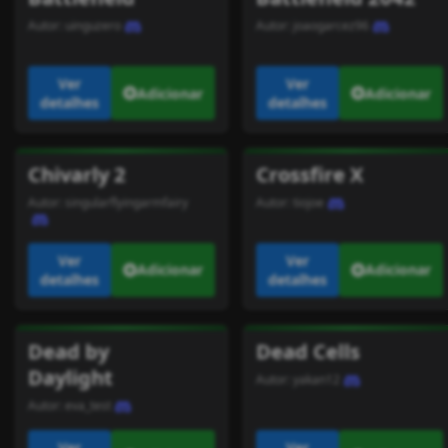
Autor:
uinguzero
Autor:
joaogarcez96
Ver
Ver
Adicionar
Adicionar
detalhes
detalhes
Chivarly 2
Crossfire X
Autor:
singularflyingarmfairy
Autor:
tiojoe
Ver
Ver
Adicionar
Adicionar
detalhes
detalhes
Dead by
Dead Cells
Daylight
Autor:
yakan12
Autor:
eva_test
Ver
Ver