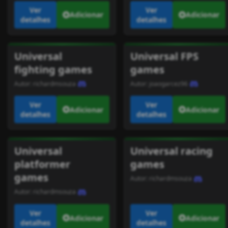
Ver
Ver
Adicionar
Adicionar
detalhes
detalhes
Universal
Universal FPS
fighting games
games
Autor:
richardmsouza
Autor:
joaogarcez96
Ver
Ver
Adicionar
Adicionar
detalhes
detalhes
Universal
Universal racing
platformer
games
games
Autor:
richardmsouza
Autor:
richardmsouza
Ver
Ver
Adicionar
Adicionar
detalhes
detalhes