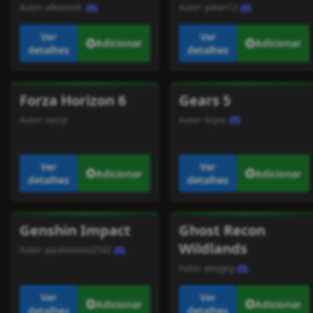
Autor:
alkonostt.
Autor:
yakan12
Ver
Ver
Adicionar
Adicionar
detalhes
detalhes
Forza Horizon 6
Gears 5
Autor:
sassy
Autor:
tiojoe
Ver
Ver
Adicionar
Adicionar
detalhes
detalhes
Genshin Impact
Ghost Recon
Wildlands
Autor:
pauloooooo2542
Autor:
peqgeg
Ver
Ver
Adicionar
Adicionar
detalhes
detalhes