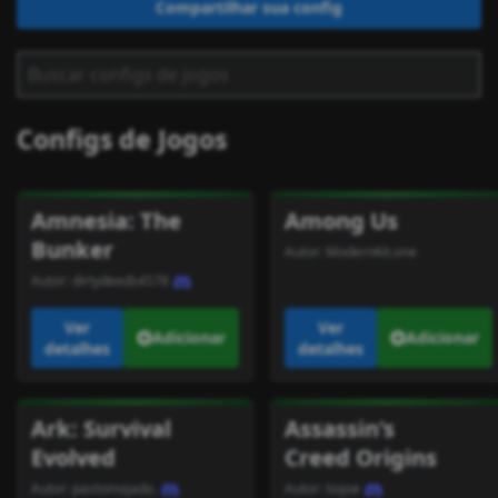
Compartilhar sua config
Configs de Jogos
Amnesia: The
Among Us
Bunker
Autor:
ModernKit.one
Autor:
dirtydeeds4578
Ver
Ver
Adicionar
Adicionar
detalhes
detalhes
Ark: Survival
Assassin's
Evolved
Creed Origins
Autor:
pastomojado.
Autor:
tiojoe