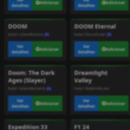
Adicionar
Adicionar
detalhes
detalhes
DOOM
DOOM Eternal
Autor:
richardmsouza
Autor:
Discord user
Ver
Ver
Adicionar
Adicionar
detalhes
detalhes
Doom: The Dark
Dreamlight
Ages (Slayer)
Valley
Autor:
lunaunderstarss
Autor:
ModernKit.one
Ver
Ver
Adicionar
Adicionar
detalhes
detalhes
Expedition 33
F1 24