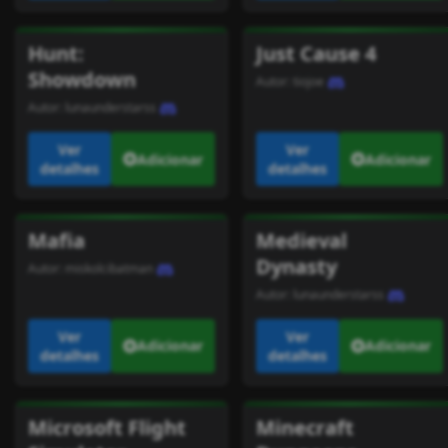
Hunt:
Just Cause 4
Showdown
Autor:
tiojoe
Autor:
lunaunderstarss
Ver
Ver
Adicionar
Adicionar
detalhes
detalhes
Mafia
Medieval
Dynasty
Autor:
miskolcibatman
Autor:
lunaunderstarss
Ver
Ver
Adicionar
Adicionar
detalhes
detalhes
Microsoft Flight
Minecraft