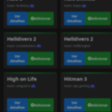
Autor:
lordnoisy
Autor:
tiojoe
Ver
Ver
Adicionar
Adicionar
detalhes
detalhes
Helldivers 2
Helldivers 2
Autor:
scandalishere
Autor:
Hellbringher
Ver
Ver
Adicionar
Adicionar
detalhes
detalhes
High on Life
Hitman 3
Autor:
uinguzero
Autor:
qqt_gaming
Ver
Ver
Adicionar
Adicionar
detalhes
detalhes