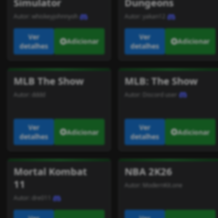
Simulator
Dungeons
Autor:
whiskeyjohnnyoh
Autor:
yakan12
Ver
Ver
Adicionar
Adicionar
detalhes
detalhes
MLB The Show
MLB: The Show
Autor:
dddd
Autor:
Discord user
Ver
Ver
Adicionar
Adicionar
detalhes
detalhes
Mortal Kombat
NBA 2K26
11
Autor:
ModernKit.one
Autor:
dre011