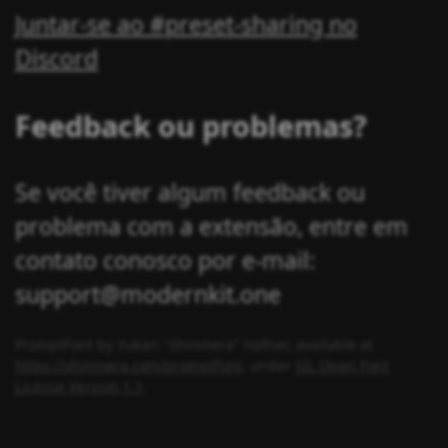
Juntar-se ao #preset-sharing no
Discord
Feedback ou problemas?
Se você tiver algum feedback ou
problema com a extensão, entre em
contato conosco por e-mail:
support@modernkit.one
PromptFont by Yukari "Shinmera" Hafner, available at
https://shinmera.com/promptfont
, under
SIL Open Font
License Version 1.1
.