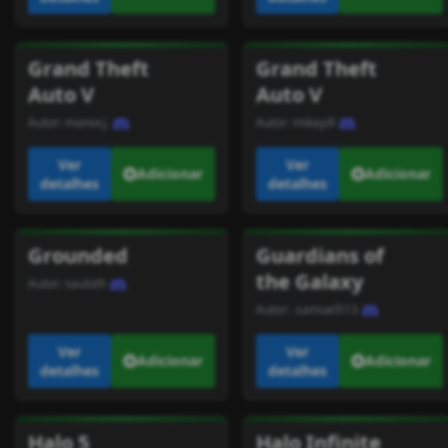
Grand Theft
Grand Theft
Auto V
Auto V
Autor:
manocj.
Autor:
mikayill
Ver
Ver
Adicionar
Adicionar
detalhes
detalhes
Grounded
Guardians of
the Galaxy
Autor:
sauloth
Autor:
.samuel513
Ver
Ver
Adicionar
Adicionar
detalhes
detalhes
Halo 5
Halo Infinite