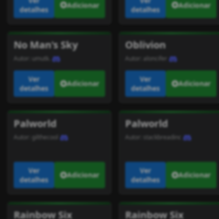
Ver
Ver
Adicionar
Adicionar
detalhes
detalhes
No Man's Sky
Oblivion
Autor:
umutk.
Autor:
aloncifer
Ver
Ver
Adicionar
Adicionar
detalhes
detalhes
Palworld
Palworld
Autor:
gilthecool
Autor:
stackbreadinc
Ver
Ver
Adicionar
Adicionar
detalhes
detalhes
Rainbow Six
Rainbow Six