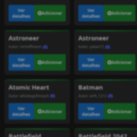
Ver
Ver
Adicionar
Adicionar
detalhes
detalhes
Astroneer
Astroneer
Autor:
mr.hoffmann
Autor:
yakan12
Ver
Ver
Adicionar
Adicionar
detalhes
detalhes
Atomic Heart
Batman
Autor:
whiskeyjohnnyoh
Autor:
arth_1212
Ver
Ver
Adicionar
Adicionar
detalhes
detalhes
Battlefield
Battlefield 2042