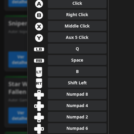
⇓
detalhes
detalhes
Click
⇒
Right Click
Sniper Elite 5
SnowRunner
⇐
Middle Click
Autor:
tiojoe
Autor:
snowcek
⇑
Aux 5 Click
↘
Q
↙
Ver
Ver
Adicionar
Adicionar
Space
detalhes
detalhes
↖
B
↗
Star Wars Jedi:
Star Wars Jedi:
Shift Left
Fallen Order
Fallen Order
≻
Numpad 8
Autor:
GameFusionYT
Autor:
devil2171
≺
Numpad 4
Ver
Ver
≽
Adicionar
Adicionar
Numpad 2
detalhes
detalhes
≼
Numpad 6