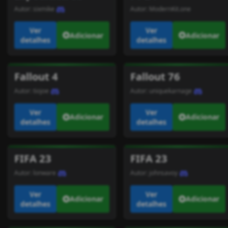
Autor:
sixmike
Autor:
ModernKit.one
Ver
Ver
Adicionar
Adicionar
detalhes
detalhes
Fallout 4
Fallout 76
Autor:
tiojoe
Autor:
uniquekarnage
Ver
Ver
Adicionar
Adicionar
detalhes
detalhes
FIFA 23
FIFA 23
Autor:
lonware
Autor:
johnsavoy
Ver
Ver
Adicionar
Adicionar
detalhes
detalhes