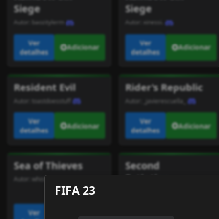
Siege
Siege
Autor:
baozitylerm
Autor:
xinessi.
Ver
Ver
Adicionar
Adicionar
detalhes
detalhes
Resident Evil
Rider's Republic
Autor:
toastdoesstuff
Autor:
_javierescuella_
Ver
Ver
Adicionar
Adicionar
detalhes
detalhes
Sea of Thieves
Second
Extintion
Autor:
whiskeyjohnnyoh
FIFA 23
Autor:
tiojoe
Ver
Ver
Adicionar
Adicionar