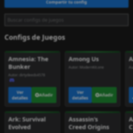
Compartir tu config
Configs de Juegos
Amnesia: The
Among Us
A
Bunker
Autor:
ModernKit.one
Au
Autor:
dirtydeeds4578
Ver
Ver
Añadir
Añadir
detalles
detalles
Ark: Survival
Assassin's
A
Evolved
Creed Origins
C