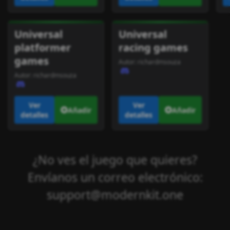
Universal
Universal
platformer
racing games
games
Autor:
richardmsouza
Autor:
richardmsouza
Ver
Ver
Añadir
Añadir
detalles
detalles
¿No ves el juego que quieres?
Envíanos un correo electrónico:
support@modernkit.one