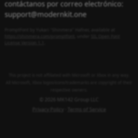
contáctanos por correo electrónico:
support@modernkit.one
PromptFont by Yukari "Shinmera" Hafner, available at
https://shinmera.com/promptfont
, under
SIL Open Font
License Version 1.1
.
This project is not affiliated with Microsoft or Xbox in any way.
All Microsoft, Xbox logos/icons/trademarks are copyright of their
respective owners.
© 2026 MK142 Group LLC
Privacy Policy
·
Terms of Service